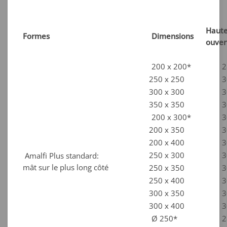
Haut
Formes
Dimensions
ouver
200 x 200*
2
250 x 250
3
300 x 300
3
350 x 350
3
200 x 300*
3
200 x 350
3
200 x 400
3
250 x 300
3
Amalfi Plus standard:
mât sur le plus long côté
250 x 350
3
250 x 400
3
300 x 350
3
300 x 400
3
Ø 250*
2