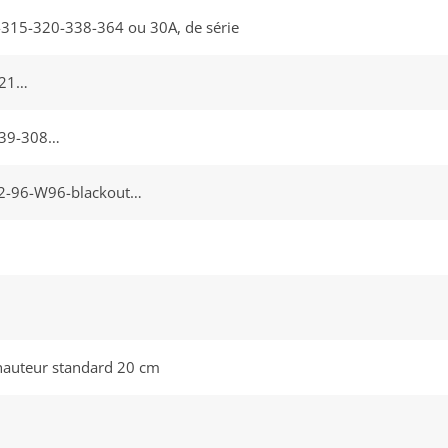
-315-320-338-364 ou 30A, de série
321…
339-308…
92-96-W96-blackout…
 hauteur standard 20 cm