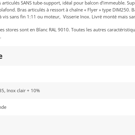
 articulés SANS tube-support, idéal pour balcon d’immeuble. Sup
plafond. Bras articulés à ressort à chaîne « Flyer » type DIM250. 
l à vis sans fin 1:11 ou moteur, Visserie Inox. Livré monté mais san
es stores sont en Blanc RAL 9010. Toutes les autres caractéristiqu
.
e
35, Inox clair + 10%
nde