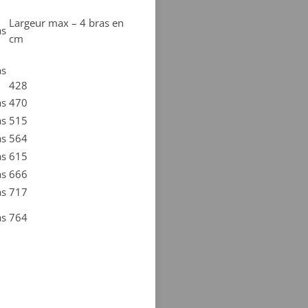
Largeur max – 4 bras en
as
cm
as
428
as
470
as
515
as
564
as
615
as
666
as
717
as
764