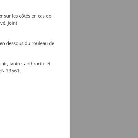
r sur les côtés en cas de
vé. Joint
le en dessous du rouleau de
ir, ivoire, anthracite et
 EN 13561.