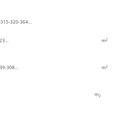
4-315-320-364…
2
323…
m
2
339-308…
m
m
2