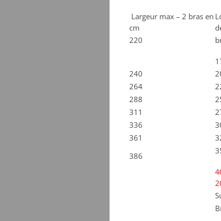
Largeur max – 2 bras en
L
cm
d
220
b
1
240
2
264
2
288
2
311
2
336
3
361
3
3
386
4
2
S
B