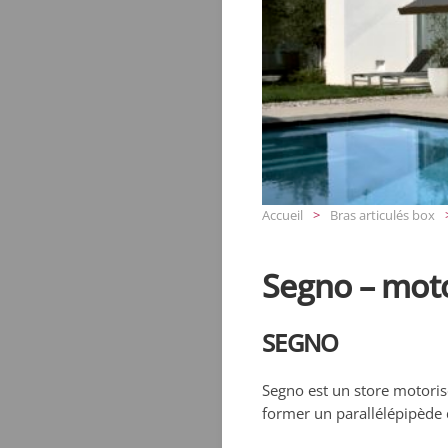
Accueil
Bras articulés box
Segno – moto
SEGNO
Segno est un store motoris
former un parallélépipède